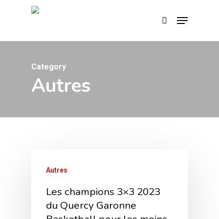
Skip
Menu
search
to
main
content
Category
Autres
Autres
Les champions 3×3 2023
du Quercy Garonne