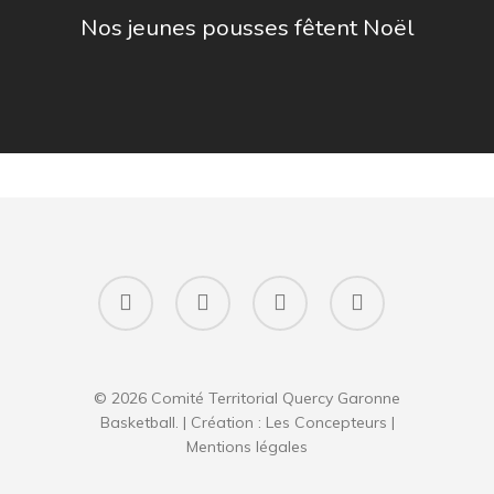
Nos jeunes pousses fêtent Noël
facebook
instagram
phone
email
© 2026 Comité Territorial Quercy Garonne
Basketball. | Création :
Les Concepteurs
|
Mentions légales