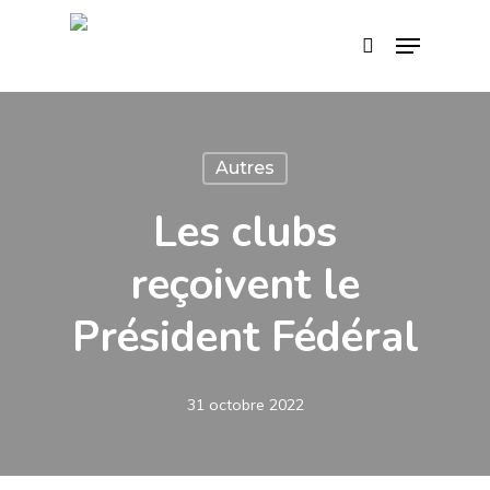
Skip
Menu
search
to
main
content
Autres
Les clubs
reçoivent le
Président Fédéral
31 octobre 2022