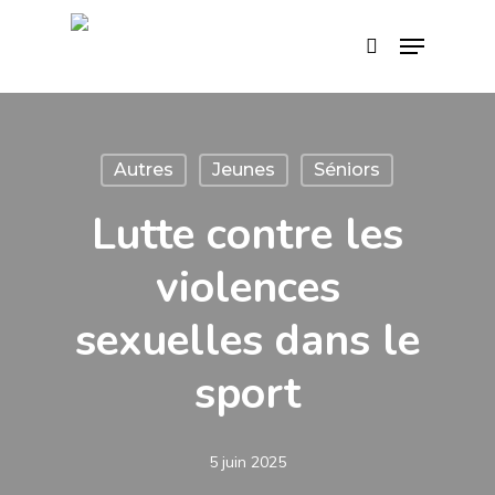
Skip
Menu
search
to
main
content
Autres
Jeunes
Séniors
Lutte contre les
violences
sexuelles dans le
sport
5 juin 2025