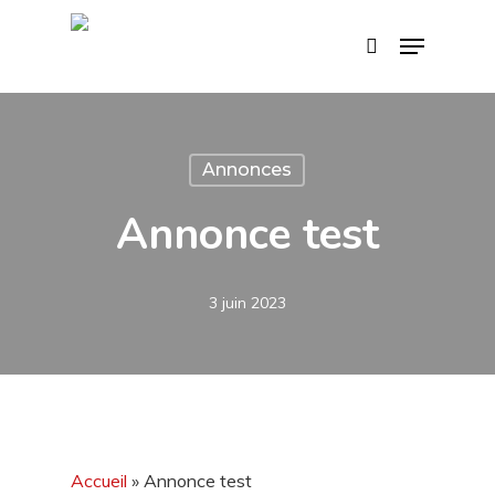
Skip
Menu
search
to
main
content
Annonces
Annonce test
3 juin 2023
Accueil
»
Annonce test